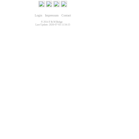
Login
Impressum
Contact
© 2014 F & M Bohge
Last Update: 2026-07-03 11:54:15